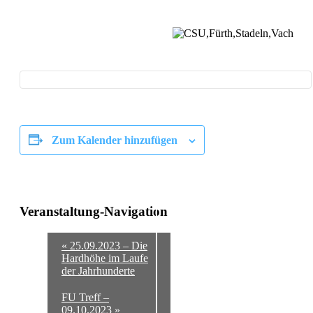
Zum Kalender hinzufügen
Veranstaltung-Navigation
«
25.09.2023 – Die
Hardhöhe im Laufe
der Jahrhunderte
FU Treff –
09.10.2023
»