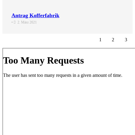
Antrag Kofferfabrik
•
2. März 2021
1
2
3